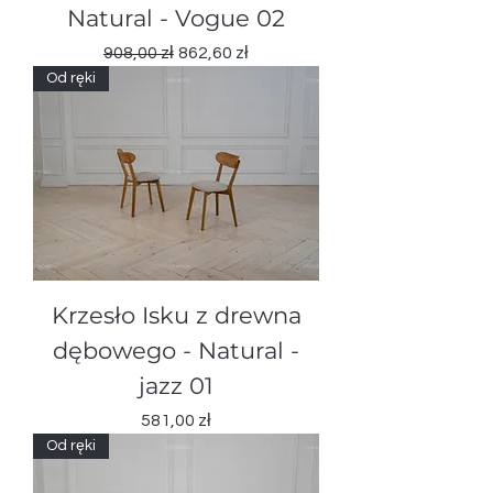
Natural - Vogue 02
Regularna cena
Cena rabatowa
908,00 zł
862,60 zł
Od ręki
Krzesło Isku z drewna
dębowegо - Natural -
jazz 01
Cena
581,00 zł
Od ręki