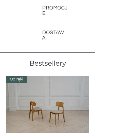
PROMOCJ
E
DOSTAW
A
Bestsellery
Od ręki
Od ręki