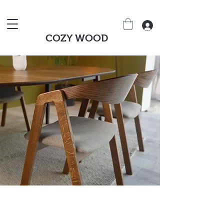
COZY WOOD
Stoły i krzesła z litego
dębu