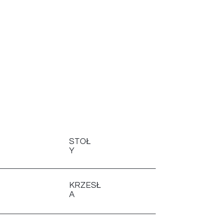
Dostępne od ręki •
Naturalne drewno •
Ponadczasowy design •
Bez długiego
oczekiwania
Zobacz więcej
STOŁ
Y
KRZESŁ
A