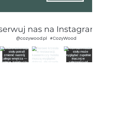
erwuj nas na Instagramie
@cozywood.pl
#CozyWood