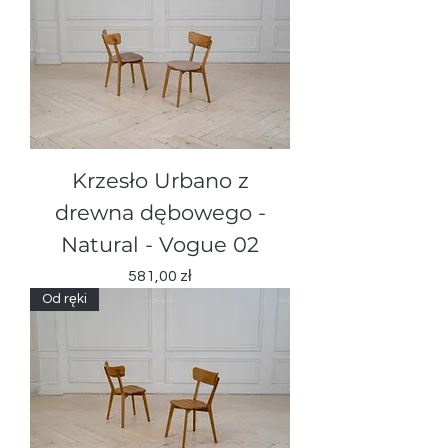
Krzesło Urbano z
drewna dębowegо -
Natural - Vogue 02
Cena
581,00 zł
Od ręki