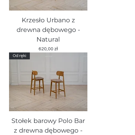
Krzesło Urbano z
drewna dębowegо -
Natural
Cena
620,00 zł
Od ręki
Stołek barowy Polo Bar
z drewna dębowego -