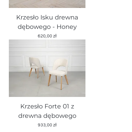
Krzesło Isku drewna
dębowegо - Honey
Cena
620,00 zł
Krzesło Forte 01 z
drewna dębowegо
Cena
933,00 zł