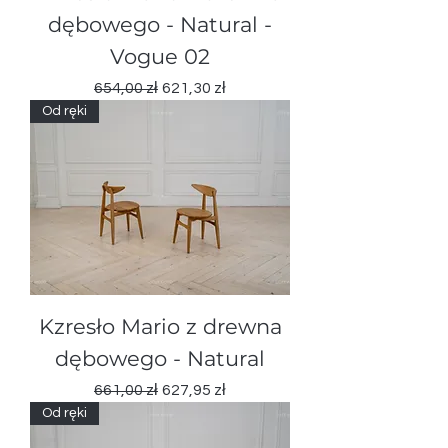
dębowegо - Natural -
Vogue 02
Regularna cena
Cena rabatowa
654,00 zł
621,30 zł
Od ręki
Kzresło Mario z drewna
dębowegо - Natural
Regularna cena
Cena rabatowa
661,00 zł
627,95 zł
Od ręki