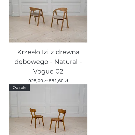
Krzesło Izi z drewna
dębowegо - Natural -
Vogue 02
Regularna cena
Cena rabatowa
928,00 zł
881,60 zł
Od ręki