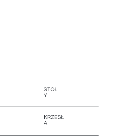
Dostępne od ręki •
Naturalne drewno •
Ponadczasowy design •
Bez długiego
oczekiwania
Zobacz więcej
STOŁ
Y
KRZESŁ
A