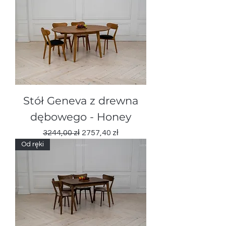
Stół Geneva z drewna
dębowego - Honey
Regularna cena
Cena rabatowa
3244,00 zł
2757,40 zł
Od ręki