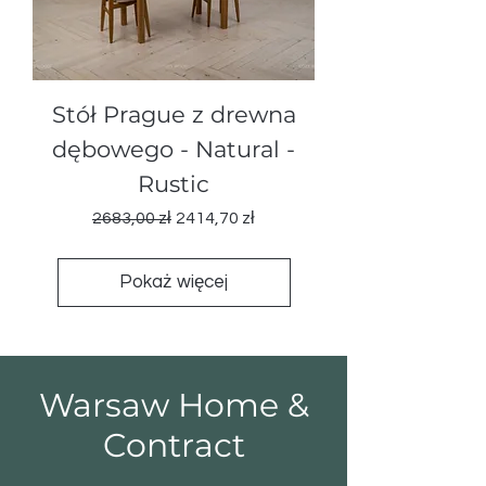
Stół Prague z drewna
dębowego - Natural -
Rustic
Regularna cena
Cena rabatowa
2683,00 zł
2414,70 zł
Pokaż więcej
Warsaw Home &
Contract