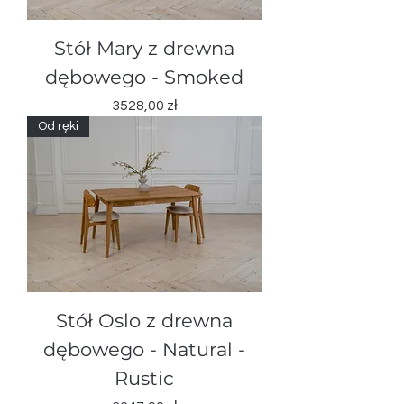
Stół Mary z drewna
dębowego - Smoked
Cena
3528,00 zł
Od ręki
Stół Oslo z drewna
dębowego - Natural -
Rustic