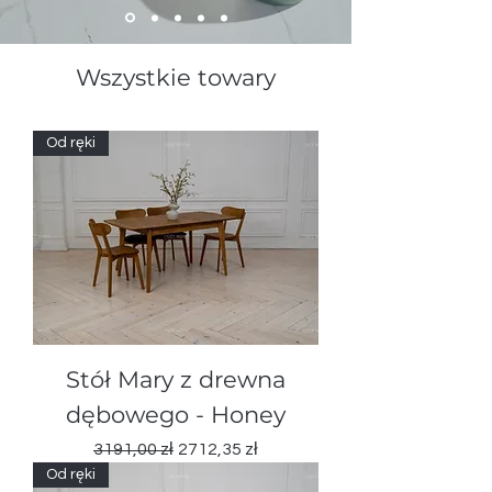
Wszystkie towary
Od ręki
Stół Mary z drewna
dębowego - Honey
Regularna cena
Cena rabatowa
3191,00 zł
2712,35 zł
Od ręki