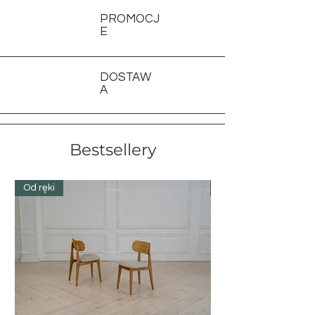
PROMOCJ
E
DOSTAW
A
Bestsellery
Od ręki
Od ręki