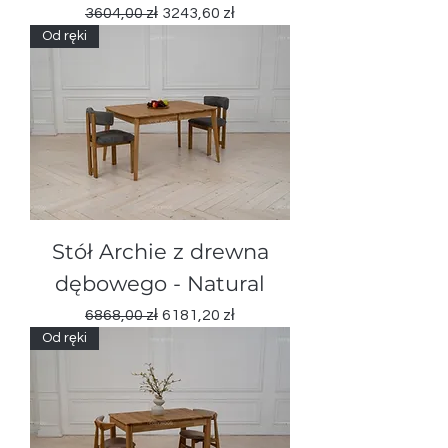
Regularna cena
Cena rabatowa
3604,00 zł
3243,60 zł
Od ręki
Stół Archie z drewna
dębowego - Natural
Regularna cena
Cena rabatowa
6868,00 zł
6181,20 zł
Od ręki