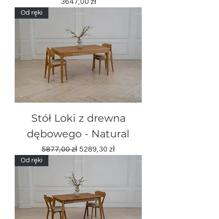
Cena
3647,00 zł
Od ręki
Stół Loki z drewna
dębowego - Natural
Regularna cena
Cena rabatowa
5877,00 zł
5289,30 zł
Od ręki