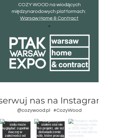
COZY WOOD na wiodących
międzynarodowych platformach:
Warsaw Home & Contract
erwuj nas na Instagramie
@cozywood.pl
#CozyWood