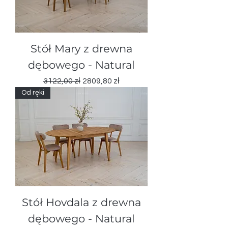
Stół Mary z drewna
dębowego - Natural
Regularna cena
Cena rabatowa
3122,00 zł
2809,80 zł
Od ręki
Stół Hovdala z drewna
dębowego - Natural