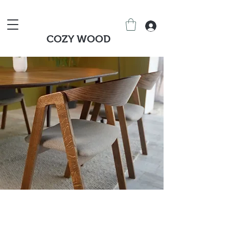
COZY WOOD
Stoły i krzesła z litego
dębu