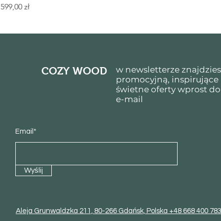
Cena
599,00 zł
w newsletterze znajdzie
COZY WOOD
promocyjną, inspirujące
świetne oferty wprost do
e-mail
Email*
Wyślij
Aleja Grunwaldzka 211, 80-266 Gdańsk, Polska
+48 668 400 78