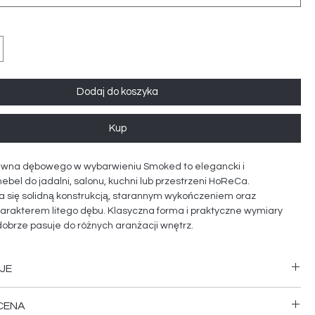
Dodaj do koszyka
Kup
rewna dębowego w wybarwieniu Smoked to elegancki i
ebel do jadalni, salonu, kuchni lub przestrzeni HoReCa.
a się solidną konstrukcją, starannym wykończeniem oraz
arakterem litego dębu. Klasyczna forma i praktyczne wymiary
dobrze pasuje do różnych aranżacji wnętrz.
to wybrać nasze meble:
 od ręki
JE
ego dębu najwyższej jakości
 ceny
ty dąb
bór produktów
CENA
 750 mm
lne doradztwo