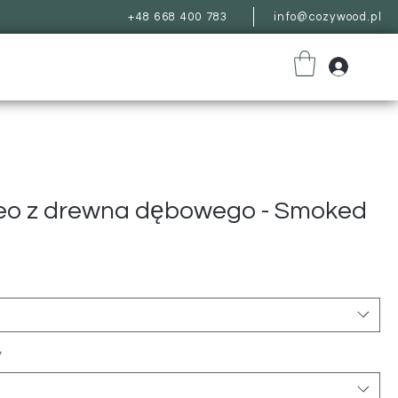
+48 668 400 783
info@cozywood.pl
reo z drewna dębowego - Smoked
na
*