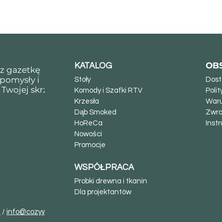
OB
KATALOG
sz gazetkę
 pomysły i
Stoły
Dost
 Twojej skrzynki
Komody i Szafki RTV
Poli
Krzesła
Waru
Dąb Smoked
Zwro
HoReCa
Instr
Nowości
Promocje
WSPÓŁPRACA
Probki drewna i tkanin
Dla projektantów
3
/
info@cozywood.pl