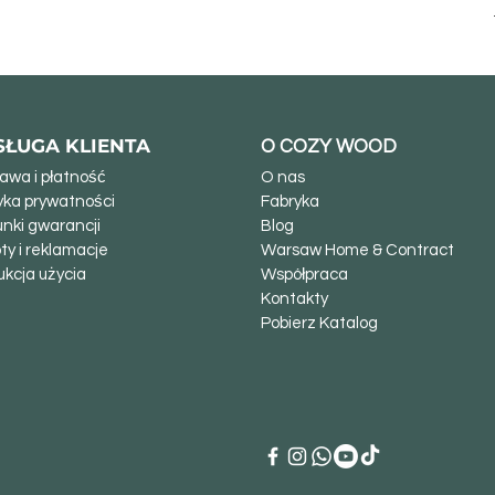
SŁUGA KLIENTA
O COZY WOOD
awa i płatność
O nas
tyka prywatności
Fabryka
nki gwarancji
Blog
ty i reklamacje
Warsaw Home & Contract
ukcja użycia
Współpraca
Kontakty
Pobierz Katalog