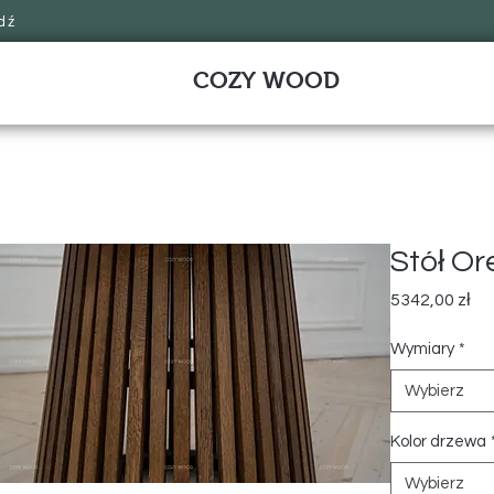
dź
COZY WOOD
Stół O
Ce
5342,00 zł
Wymiary
*
Wybierz
Kolor drzewa
Wybierz