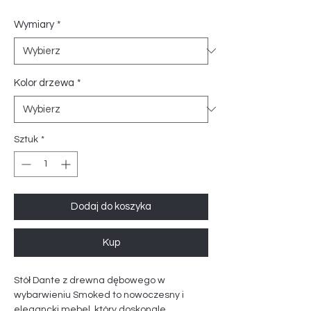
Wymiary
*
Kolor drzewa
*
Sztuk
*
Dodaj do koszyka
Kup
Stół Dante z drewna dębowego w
wybarwieniu Smoked to nowoczesny i
elegancki mebel, który doskonale