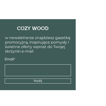
COZY WOOD
w newsletterze znajdziesz gazetkę
promocyjną, inspirujące pomysły i
świetne oferty wprost do Twojej
skrzynki e-mail
Email*
Wyślij