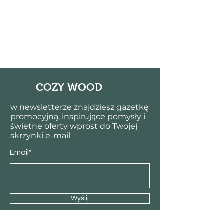
COZY WOOD
w newsletterze znajdziesz gazetkę
promocyjną, inspirujące pomysły i
świetne oferty wprost do Twojej
skrzynki e-mail
Email*
Wyślij