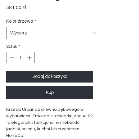
Cena
581,00 zł
Kolor drzewa
*
Sztuk
*
Dodaj do koszyka
Kup
Krzesło Urbano z drewna dębowego w
wybarwieniu Smoked z tapicerką Vogue 02
to elegancki i funkcjonalny mebel do
jadalni, salonu, kuchni lub przestrzeni
HoReCa.