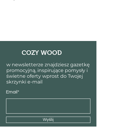
COZY WOOD
w newsletterze znajdziesz gazetkę
promocyjną, inspirujące pomysły i
świetne oferty wprost do Twojej
skrzynki e-mail
Email*
Wyślij