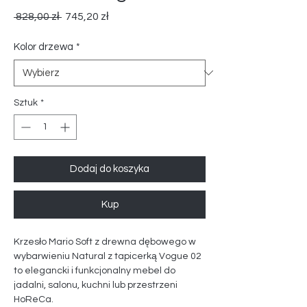
Regularna
Cena
 828,00 zł 
745,20 zł
cena
Rabatowa
Kolor drzewa
*
Sztuk
*
Dodaj do koszyka
Kup
Krzesło Mario Soft z drewna dębowego w
wybarwieniu Natural z tapicerką Vogue 02
to elegancki i funkcjonalny mebel do
jadalni, salonu, kuchni lub przestrzeni
HoReCa.