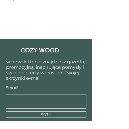
COZY WOOD
w newsletterze znajdziesz gazetkę
promocyjną, inspirujące pomysły i
świetne oferty wprost do Twojej
skrzynki e-mail
Email*
Wyślij