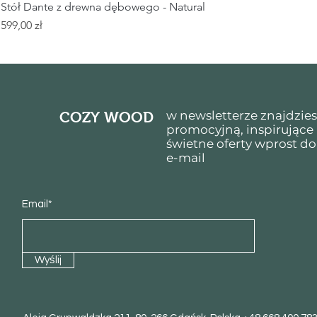
Stół Dante z drewna dębowego - Natural
Cena
599,00 zł
w newsletterze znajdzie
COZY WOOD
promocyjną, inspirujące
świetne oferty wprost do
e-mail
Email*
Wyślij