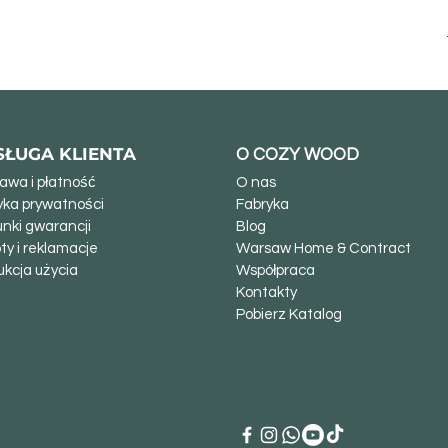
SŁUGA KLIENTA
O COZY WOOD
awa i płatność
O nas
tyka prywatności
Fabryka
nki gwarancji
Blog
ty i reklamacje
Warsaw Home & Contract
ukcja użycia
Współpraca
Kontakty
Pobierz Katalog