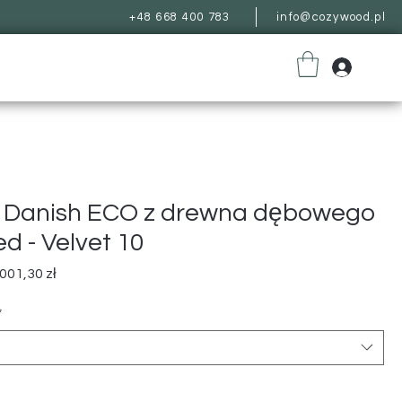
+48 668 400 783
info@cozywood.pl
o Danish ECO z drewna dębowego
d - Velvet 10
egularna
Cena
001,30 zł
ena
Rabatowa
*