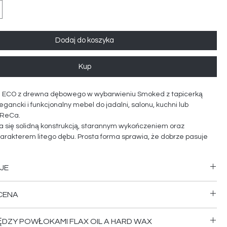
Dodaj do koszyka
Kup
h ECO z drewna dębowego w wybarwieniu Smoked z tapicerką
legancki i funkcjonalny mebel do jadalni, salonu, kuchni lub
oReCa.
a się solidną konstrukcją, starannym wykończeniem oraz
arakterem litego dębu. Prosta forma sprawia, że dobrze pasuje
woczesnych, jak i klasycznych wnętrz.
to wybrać nasze meble:
JE
 od ręki
ego dębu najwyższej jakości
ty dąb
 ceny
CENA
2 lata
bór produktów
lne doradztwo
 z 30 dni przed obniżką: 1264 zł
ĘDZY POWŁOKAMI FLAX OIL A HARD WAX
T