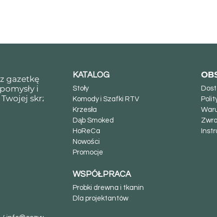
Podgląd
OB
KATALOG
sz gazetkę
 pomysły i
Stoły
Dost
 Twojej skrzynki
Komody i Szafki RTV
Poli
Krzesła
Waru
Dąb Smoked
Zwro
HoReCa
Instr
Nowości
Promocje
WSPÓŁPRACA
Probki drewna i tkanin
Dla projektantów