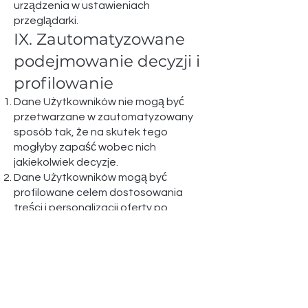
urządzenia w ustawieniach
przeglądarki.
IX. Zautomatyzowane
podejmowanie decyzji i
profilowanie​
Dane Użytkowników nie mogą być
przetwarzane w zautomatyzowany
sposób tak, że na skutek tego
mogłyby zapaść wobec nich
jakiekolwiek decyzje.
Dane Użytkowników mogą być
profilowane celem dostosowania
treści i personalizacji oferty po
wyrażeniu przez nich zgody.
X. Postanowienia
końcowe​
Administrator ma prawo do
wprowadzenia zmian w Polityce