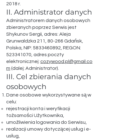
2018 r.
II. Administrator danych
Administratorem danych osobowych
zbieranych poprzez Serwis jest
Shykunov Sergii, adres: Aleja
Grunwaldzka 211, 80-266 Gdańsk,
Polska, NIP:
5833460892
, REGON:
523341070
, adres poczty
elektronicznej:
cozywood.pl@gmail.co
m
(dalej: Administrator).
III. Cel zbierania danych
osobowych​
Dane osobowe wykorzystywane są w
celu:
rejestracji konta i weryfikacji
tożsamości Użytkownika,
umożliwienia logowania do Serwisu,
realizacji umowy dotyczącej usług i e-
usług,