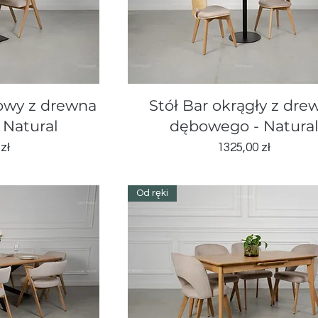
d
Podgląd
owy z drewna
Stół Bar okrągły z dre
Natural
dębowego - Natura
Cena
zł
1325,00 zł
Od ręki