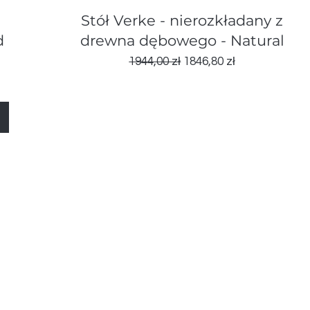
Podgląd
a
Stół Verke - nierozkładany z
d
drewna dębowego - Natural
wa
Regularna cena
Cena rabatowa
1944,00 zł
1846,80 zł