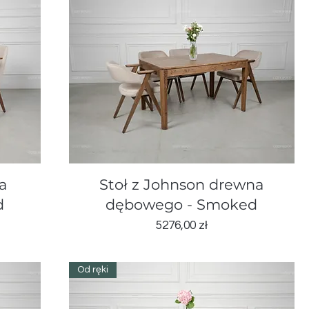
Podgląd
a
Stoł z Johnson drewna
d
dębowego - Smoked
Cena
5276,00 zł
Od ręki