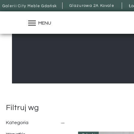
Glazurowa 2A Kovale
Galerii City Meble Gdańsk
Łó
MENU
Filtruj wg
Kategoria