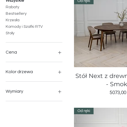
Wszystkie
Od ręki
Rabaty
Bestsellery
Krzesła
Komody i Szafki RTV
Stoły
Cena
595 zł
8791 zł
Kolor drzewa
Podglą
Stół Next z dre
- Smo
Honey
Natural
Wymiary
Cena
5073,00 
Natural Finger Jointed
Natural Hard Wax Oil
900
Natural-Hard Wax
1000
Od ręki
Smoked
100-140x100
1000-1400x1000