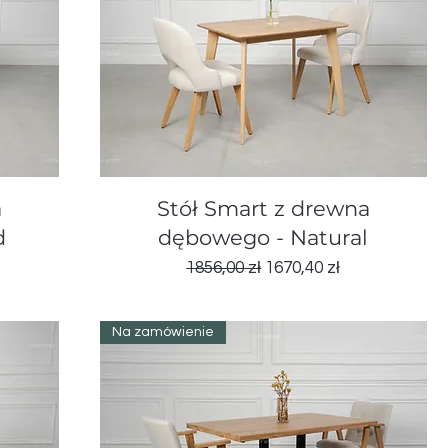
Podgląd
a
Stół Smart z drewna
d
dębowego - Natural
wa
Regularna cena
Cena rabatowa
1856,00 zł
1670,40 zł
Na zamówienie