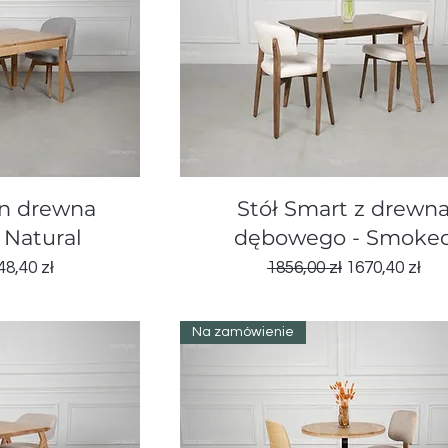
d
Podgląd
on drewna
Stół Smart z drewn
Natural
dębowego - Smoke
ena
na rabatowa
Regularna cena
Cena rabato
48,40 zł
1856,00 zł
1670,40 zł
Na zamówienie