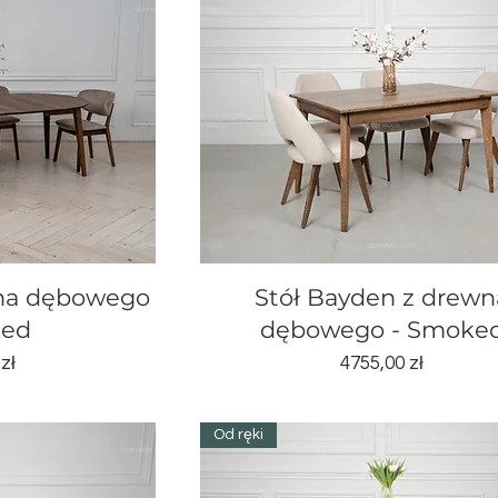
d
Podgląd
wna dębowego
Stół Bayden z drewn
ked
dębowego - Smoke
Cena
zł
4755,00 zł
Od ręki