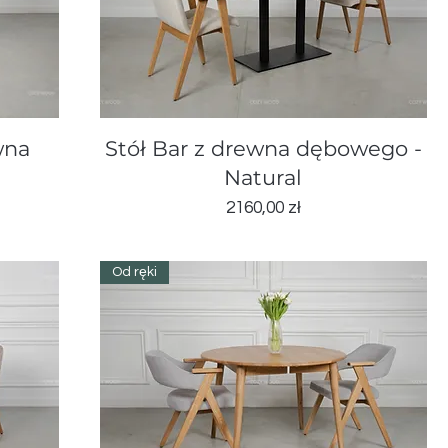
Podgląd
wna
Stół Bar z drewna dębowego -
l
Natural
Cena
2160,00 zł
Od ręki