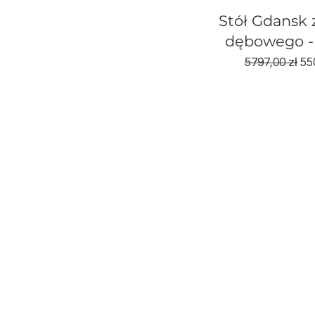
Podglą
Stół Gdansk 
dębowego - 
Regularna c
Ce
5797,00 zł
55