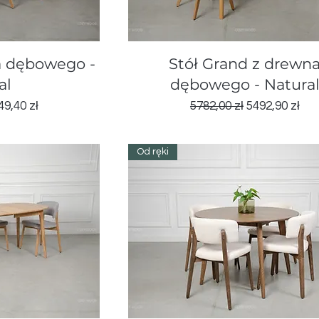
d
Podgląd
a dębowego -
Stół Grand z drewn
al
dębowego - Natura
ena
na rabatowa
Regularna cena
Cena rabato
49,40 zł
5782,00 zł
5492,90 zł
Od ręki