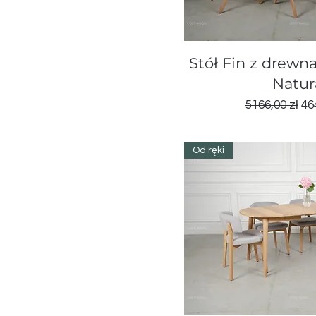
D900
Podglą
Stół Fin z drewn
Natur
Regularna c
Ce
5166,00 zł
46
Od ręki