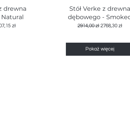
d
Podgląd
z drewna
Stół Verke z drewn
Natural
dębowego - Smoke
ena
na rabatowa
Regularna cena
Cena rabato
07,15 zł
2914,00 zł
2768,30 zł
Pokaż więcej