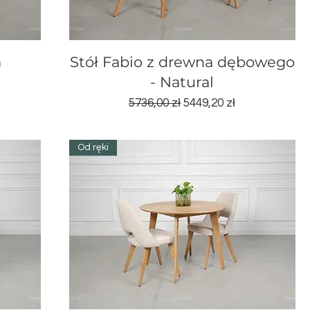
Podgląd
a
Stół Fabio z drewna dębowego
l
- Natural
wa
Regularna cena
Cena rabatowa
5736,00 zł
5449,20 zł
Od ręki