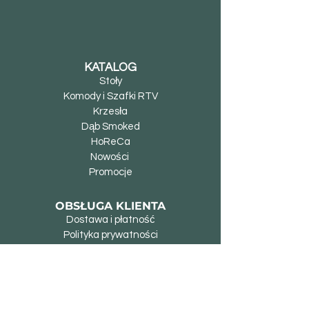
KATALOG
Stoły
Komody i Szafki RTV
Krzesła
Dąb Smoked
HoReCa
Nowości
Promocje
OBSŁUGA KLIENTA
Dostawa i płatność
Polityka prywatności
Warunki gwarancji
Zwroty i reklamacje
Instrukcja użycia