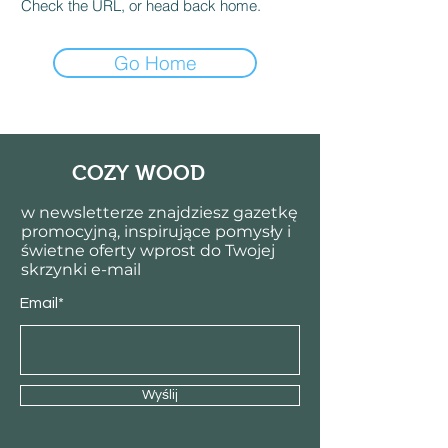
Check the URL, or head back home.
Go Home
COZY WOOD
w newsletterze znajdziesz gazetkę
promocyjną, inspirujące pomysły i
świetne oferty wprost do Twojej
skrzynki e-mail
Email*
Wyślij